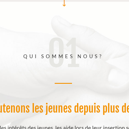
01
QUI SOMMES NOUS?
tenons les jeunes depuis plus d
s intérêts des jeunes, les aide lors de leur insertion 