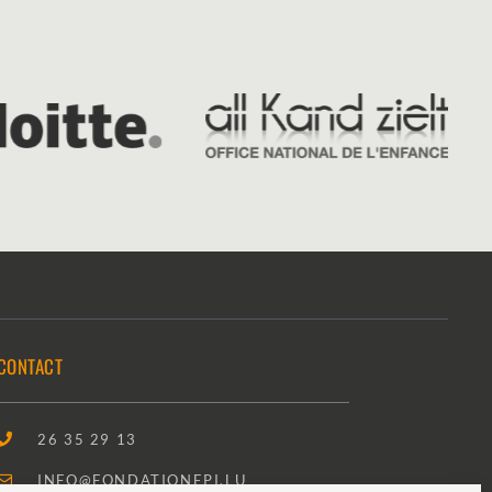
CONTACT
26 35 29 13
INFO@FONDATIONEPI.LU