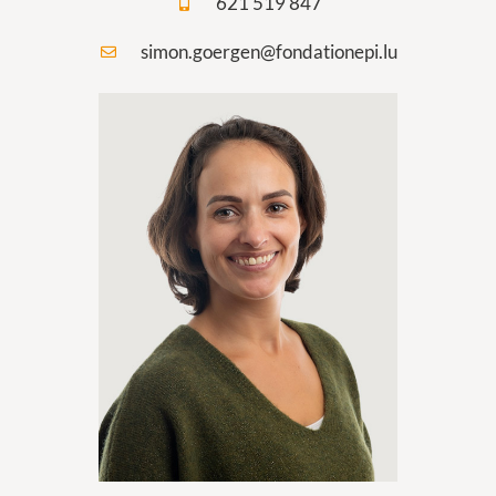
621 519 847
simon.goergen@fondationepi.lu