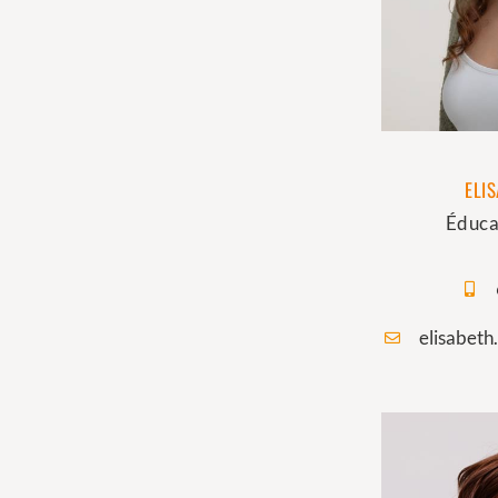
ELI
Éduca
elisabeth