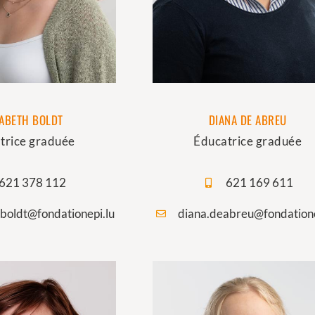
SABETH BOLDT
DIANA DE ABREU
trice graduée
Éducatrice graduée
621 378 112
621 169 611
.boldt@fondationepi.lu
diana.deabreu@fondatione