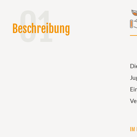
01
Beschreibung
Di
Ju
Ei
Ve
IM