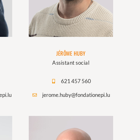
JÉRÔME HUBY
Assistant social
621 457 560
pi.lu
jerome.huby@fondationepi.lu