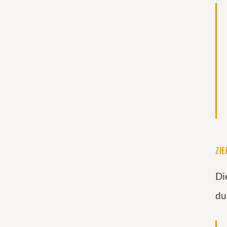
ZIE
Di
du