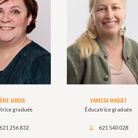
ÉRIE JADOUL
VANESSA MAQUET
trice graduée
Éducatrice graduée
621 256 832
621 540 028