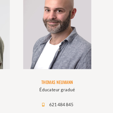
THOMAS NEUMANN
Éducateur gradué
621 484 845